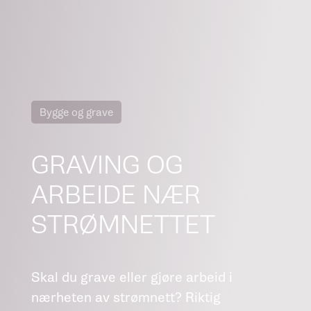
Bygge og grave
GRAVING OG
ARBEIDE NÆR
STRØMNETTET
Skal du grave eller gjøre arbeid i
nærheten av strømnett? Riktig