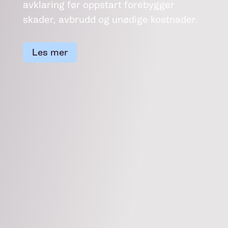
avklaring før oppstart forebygger
skader, avbrudd og unødige kostnader.
Les mer