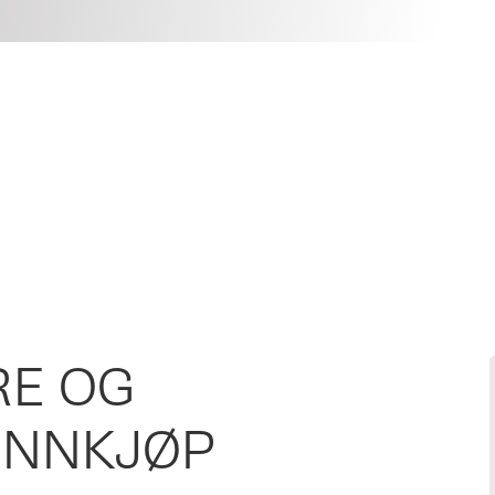
RE OG
INNKJØP