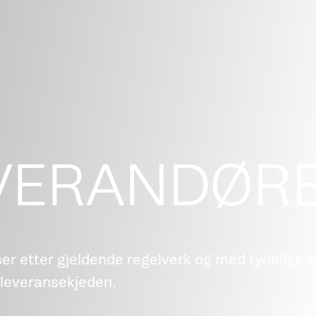
VERANDØR
er etter gjeldende regelverk og med tydelige k
le leveransekjeden.