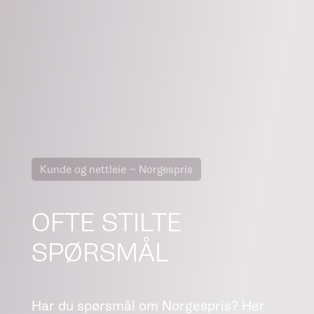
Kunde og nettleie
~
Norgespris
OFTE STILTE
SPØRSMÅL
Har du spørsmål om Norgespris? Her