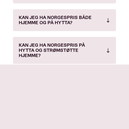
KAN JEG HA NORGESPRIS BÅDE
HJEMME OG PÅ HYTTA?
KAN JEG HA NORGESPRIS PÅ
HYTTA OG STRØMSTØTTE
HJEMME?
GJELDER NORGESPRIS FOR
BEDRIFTER?
KAN JEG VELGE NORGESPRIS OM
DELER AV BOLIGEN MIN BRUKES
SOM BUTIKK, KONTOR OSV.?