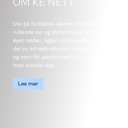
OM KE NETT
Ute på forblåste Jæren, med havet
rullende inn og dyrket mark så langt
øyet rekker, ligger strømnettet som en
del av infrastrukturen i Klepp kommune,
og som får samfunnet til å fungere,
hver eneste dag.
Les mer